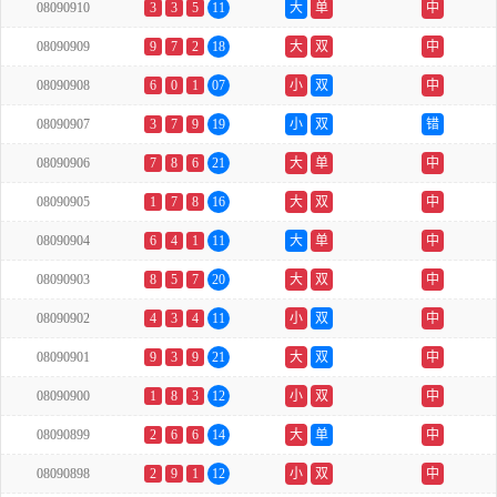
08090910
3
3
5
11
大
单
中
08090909
9
7
2
18
大
双
中
08090908
6
0
1
07
小
双
中
08090907
3
7
9
19
小
双
错
08090906
7
8
6
21
大
单
中
08090905
1
7
8
16
大
双
中
08090904
6
4
1
11
大
单
中
08090903
8
5
7
20
大
双
中
08090902
4
3
4
11
小
双
中
08090901
9
3
9
21
大
双
中
08090900
1
8
3
12
小
双
中
08090899
2
6
6
14
大
单
中
08090898
2
9
1
12
小
双
中