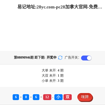
易记地址:28yc.com-pc28加拿大官网-免费在线预测网站
第
08090946
期 距下期:
开奖中
广告开关：
大单
未开:
4
期
大双
未开:
1
期
小单
未开:
3
期
6
0
6
12
小
双
咪牌
+
+
=
-