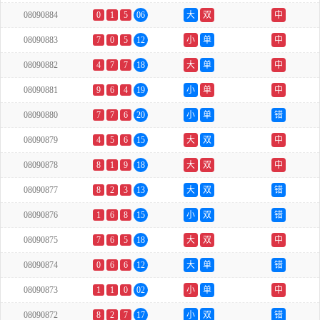
08090884
0
1
5
06
大
双
中
08090883
7
0
5
12
小
单
中
08090882
4
7
7
18
大
单
中
08090881
9
6
4
19
小
单
中
08090880
7
7
6
20
小
单
错
08090879
4
5
6
15
大
双
中
08090878
8
1
9
18
大
双
中
08090877
8
2
3
13
大
双
错
08090876
1
6
8
15
小
双
错
08090875
7
6
5
18
大
双
中
08090874
0
6
6
12
大
单
错
08090873
1
1
0
02
小
单
中
08090872
8
2
7
17
小
双
错