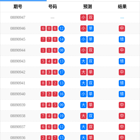
期号
号码
预测
结果
08090947
---
小
双
---
08090946
6
0
6
12
小
单
中
08090945
7
7
0
14
小
单
错
08090944
1
1
6
08
小
双
中
08090943
5
4
4
13
大
双
错
08090942
8
3
6
17
大
单
中
08090941
8
3
2
13
大
双
错
08090940
7
2
7
16
小
单
错
08090939
0
4
5
09
大
单
中
08090938
7
4
8
19
大
双
中
08090937
6
6
0
12
大
双
中
08090936
2
4
7
13
大
单
中