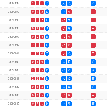
08090897
1
5
1
07
大
双
错
08090896
6
4
5
15
小
单
中
08090895
2
8
2
12
小
单
中
08090894
0
1
7
08
小
单
中
08090893
9
2
8
19
大
单
中
08090892
2
9
1
12
小
双
中
08090891
1
6
0
07
小
双
中
08090890
0
1
6
07
大
双
错
08090889
2
8
5
15
小
双
错
08090888
2
2
7
11
大
双
错
08090887
0
1
5
06
大
单
错
08090886
0
4
5
09
小
单
中
08090885
6
7
1
14
小
单
错