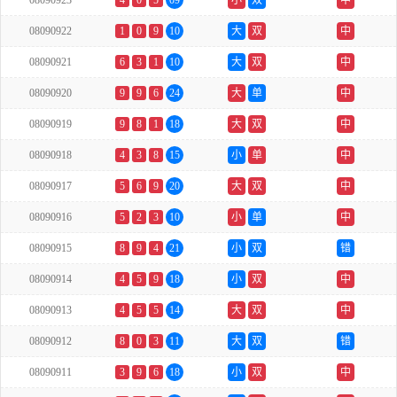
08090923
4
0
5
09
小
双
中
08090922
1
0
9
10
大
双
中
08090921
6
3
1
10
大
双
中
08090920
9
9
6
24
大
单
中
08090919
9
8
1
18
大
双
中
08090918
4
3
8
15
小
单
中
08090917
5
6
9
20
大
双
中
08090916
5
2
3
10
小
单
中
08090915
8
9
4
21
小
双
错
08090914
4
5
9
18
小
双
中
08090913
4
5
5
14
大
双
中
08090912
8
0
3
11
大
双
错
08090911
3
9
6
18
小
双
中