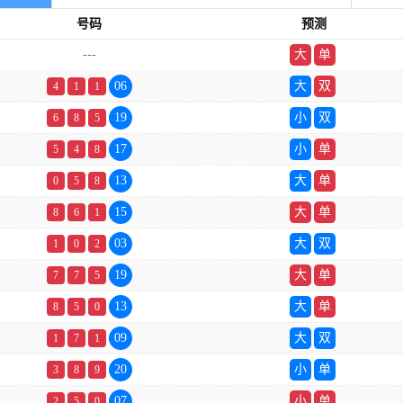
号码
预测
---
大
单
06
大
双
4
1
1
19
小
双
6
8
5
17
小
单
5
4
8
13
大
单
0
5
8
15
大
单
8
6
1
03
大
双
1
0
2
19
大
单
7
7
5
13
大
单
8
5
0
09
大
双
1
7
1
20
小
单
3
8
9
07
小
单
2
5
0