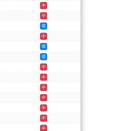
中
中
错
中
错
错
中
中
中
中
中
中
中