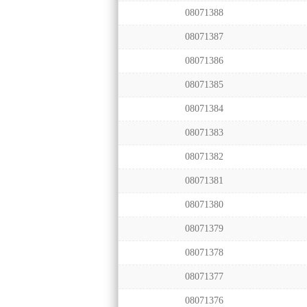
08071388
08071387
08071386
08071385
08071384
08071383
08071382
08071381
08071380
08071379
08071378
08071377
08071376