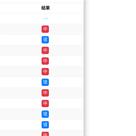
结果
---
中
错
中
中
中
错
中
中
错
错
中