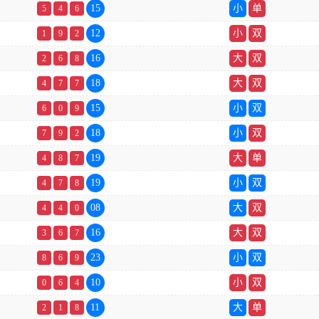
15
小
单
5
4
6
12
小
双
1
9
2
16
大
双
2
6
8
18
大
双
4
7
7
15
小
双
6
0
9
18
小
双
7
9
2
19
大
单
4
8
7
19
小
双
4
7
8
08
大
双
4
4
0
16
大
双
3
6
7
23
小
双
8
6
9
10
小
双
0
6
4
11
大
单
2
1
8