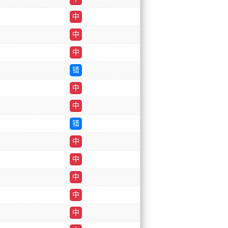
中
中
中
错
中
中
错
中
中
中
中
中