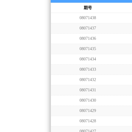
期号
08071438
08071437
08071436
08071435
08071434
08071433
08071432
08071431
08071430
08071429
08071428
08071427