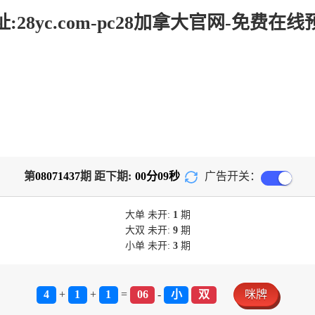
:28yc.com-pc28加拿大官网-免费在
第
08071437
期 距下期:
00
分
09
秒
广告开关：
大单
未开:
1
期
大双
未开:
9
期
小单
未开:
3
期
4
+
1
+
1
=
06
-
小
双
咪牌