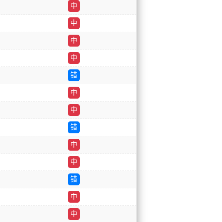
中
中
中
中
错
中
中
错
中
中
错
中
中