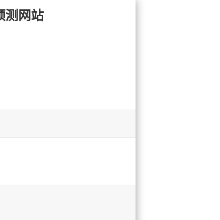
线预测网站