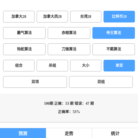
加拿大28
加拿大西28
台湾28
比特币28
霸气算法
赤眼算法
帝王算法
钩蛇算法
刀锋算法
不羁算法
组合
杀组
大小
单双
双项
双组
100期 正确：53 期 错误：47 期
正确率：53%
预测
走势
统计