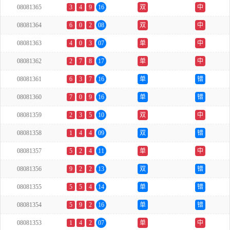
08081365
3
4
9
16
双
中
08081364
6
0
2
08
双
中
08081363
4
0
3
07
单
中
08081362
2
7
8
17
单
中
08081361
6
3
7
16
单
错
08081360
7
0
9
16
单
错
08081359
2
3
5
10
双
中
08081358
1
4
4
09
双
错
08081357
5
2
4
11
单
中
08081356
9
2
2
13
双
错
08081355
5
5
4
14
单
错
08081354
5
9
2
16
单
错
08081353
1
4
2
07
单
中