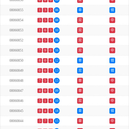
08060856
0
8
8
16
双
中
08060855
1
3
2
06
单
错
08060854
3
5
0
08
双
中
08060853
1
6
3
10
双
中
08060852
6
5
5
16
双
中
08060851
7
9
0
16
双
中
08060850
8
0
4
12
单
错
08060849
0
6
7
13
双
错
08060848
7
5
3
15
单
中
08060847
4
0
5
09
单
中
08060846
5
1
4
10
双
中
08060845
9
4
5
18
单
错
08060844
5
7
3
15
单
中