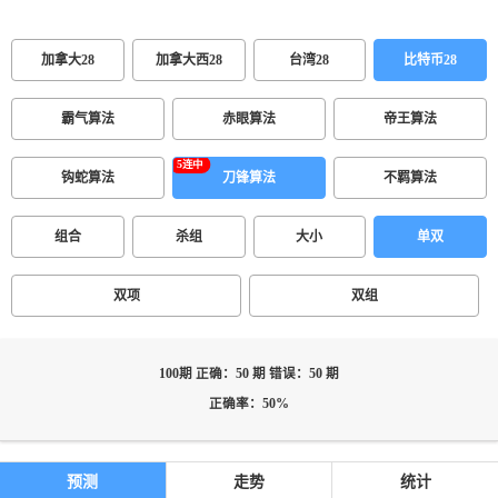
加拿大28
加拿大西28
台湾28
比特币28
霸气算法
赤眼算法
帝王算法
钩蛇算法
刀锋算法
不羁算法
组合
杀组
大小
单双
双项
双组
100期 正确：50 期 错误：50 期
正确率：50%
预测
走势
统计