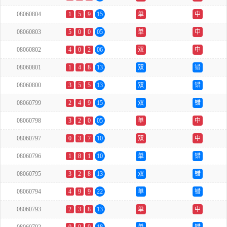
08060804
1
5
9
15
单
中
08060803
5
0
0
05
单
中
08060802
4
0
2
06
双
中
08060801
1
4
8
13
双
错
08060800
3
5
5
13
双
错
08060799
2
4
9
15
双
错
08060798
3
2
0
05
单
中
08060797
0
3
7
10
双
中
08060796
1
8
1
10
单
错
08060795
3
2
8
13
双
错
08060794
4
9
9
22
单
错
08060793
2
3
8
13
单
中