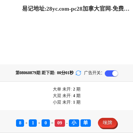
易记地址:28yc.com-pc28加拿大官网-免费在线预测网站
第
08060879
期 距下期:
00
分
01
秒
广告开关：
大单
未开:
2
期
大双
未开:
4
期
小双
未开:
1
期
8
1
0
09
小
单
咪牌
+
+
=
-