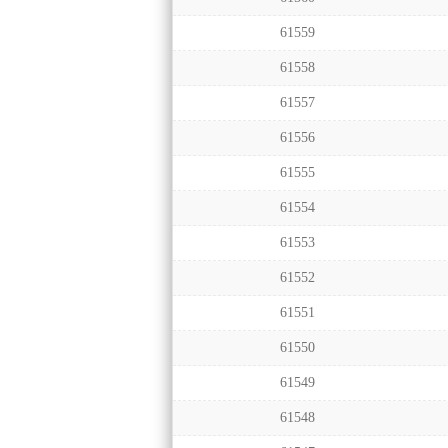
61559
61558
61557
61556
61555
61554
61553
61552
61551
61550
61549
61548