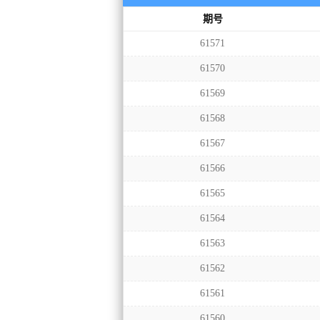
期号
61571
61570
61569
61568
61567
61566
61565
61564
61563
61562
61561
61560