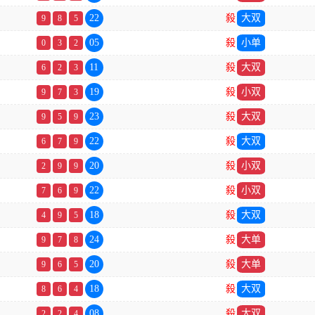
22
殺
大双
9
8
5
05
殺
小单
0
3
2
11
殺
大双
6
2
3
19
殺
小双
9
7
3
23
殺
大双
9
5
9
22
殺
大双
6
7
9
20
殺
小双
2
9
9
22
殺
小双
7
6
9
18
殺
大双
4
9
5
24
殺
大单
9
7
8
20
殺
大单
9
6
5
18
殺
大双
8
6
4
08
殺
大双
2
2
4