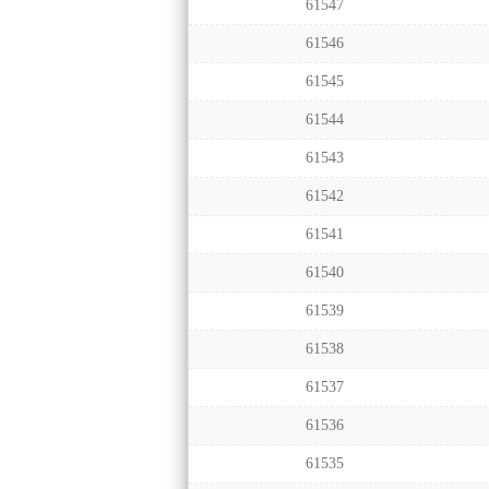
61547
61546
61545
61544
61543
61542
61541
61540
61539
61538
61537
61536
61535