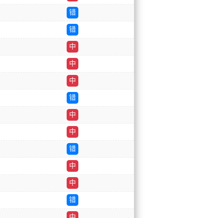
错
错
中
中
中
错
中
中
错
中
中
错
中