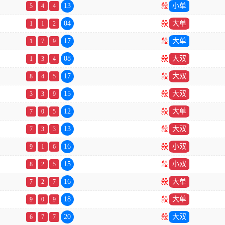
13
殺
小单
5
4
4
04
殺
大单
1
1
2
17
殺
大单
1
7
9
08
殺
大双
1
3
4
17
殺
大双
8
4
5
15
殺
大双
3
3
9
12
殺
大单
7
0
5
13
殺
大双
7
3
3
16
殺
小双
9
1
6
15
殺
小双
8
2
5
16
殺
大单
7
2
7
18
殺
大单
9
0
9
20
殺
大双
6
7
7