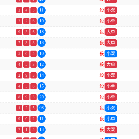
11
殺
小双
2
4
5
10
殺
小单
2
2
6
18
殺
大单
9
3
6
18
殺
大单
7
3
8
10
殺
小双
5
0
5
12
殺
大单
4
5
3
14
殺
小双
2
9
3
15
殺
小单
4
5
6
20
殺
小单
8
9
3
08
殺
小双
1
2
5
11
殺
小单
9
0
2
13
殺
大双
7
1
5