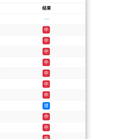
结果
---
中
中
中
中
中
中
中
错
中
中
中