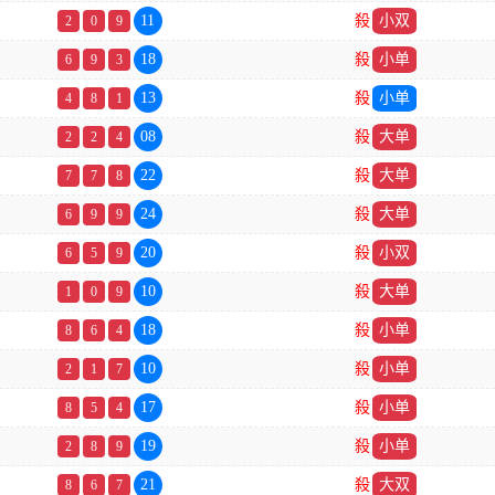
11
殺
小双
2
0
9
18
殺
小单
6
9
3
13
殺
小单
4
8
1
08
殺
大单
2
2
4
22
殺
大单
7
7
8
24
殺
大单
6
9
9
20
殺
小双
6
5
9
10
殺
大单
1
0
9
18
殺
小单
8
6
4
10
殺
小单
2
1
7
17
殺
小单
8
5
4
19
殺
小单
2
8
9
21
殺
大双
8
6
7