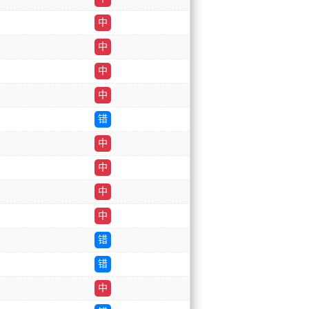
中
中
中
中
错
中
中
中
中
错
错
中