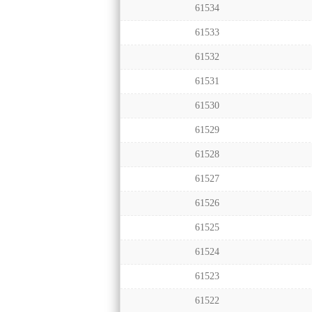
61534
61533
61532
61531
61530
61529
61528
61527
61526
61525
61524
61523
61522