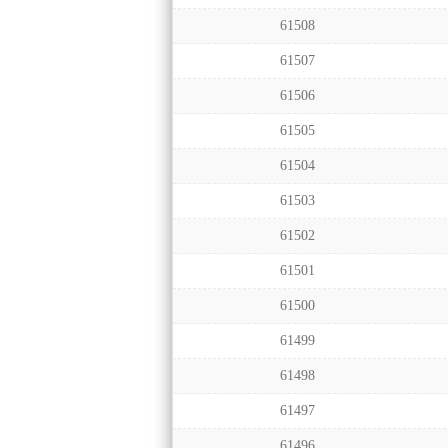
61508
61507
61506
61505
61504
61503
61502
61501
61500
61499
61498
61497
61496