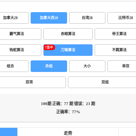
加拿大28
加拿大西28
台湾28
比特币28
霸气算法
赤眼算法
帝王算法
钩蛇算法
刀锋算法
不羁算法
组合
杀组
大小
单双
双项
双组
100期 正确：77 期 错误：23 期
正确率：77%
走势