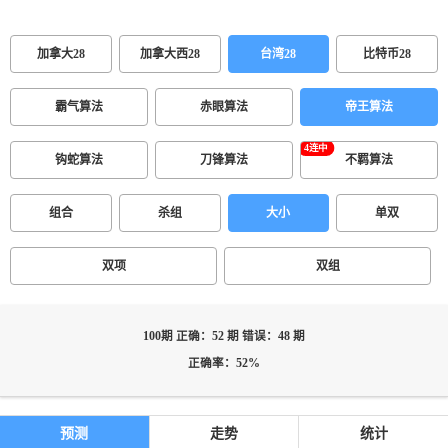
加拿大28
加拿大西28
台湾28
比特币28
霸气算法
赤眼算法
帝王算法
钩蛇算法
刀锋算法
不羁算法
组合
杀组
大小
单双
双项
双组
100期 正确：52 期 错误：48 期
正确率：52%
预测
走势
统计