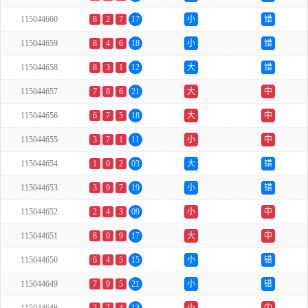
115044660
8
2
7
17
小
错
115044659
8
4
6
18
小
错
115044658
8
3
1
12
大
错
115044657
7
8
6
21
大
中
115044656
6
7
5
18
大
中
115044655
3
7
1
11
小
中
115044654
1
0
2
03
大
错
115044653
3
9
7
19
小
错
115044652
2
4
3
09
小
中
115044651
8
0
9
17
大
中
115044650
6
4
5
15
小
错
115044649
7
9
5
21
小
错