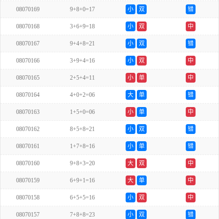
08070169
9+8+0=17
小
双
错
08070168
3+6+9=18
小
双
中
08070167
9+4+8=21
小
双
错
08070166
3+9+4=16
小
双
中
08070165
2+5+4=11
小
单
中
08070164
4+0+2=06
大
单
错
08070163
1+5+0=06
小
单
中
08070162
8+5+8=21
小
双
错
08070161
1+7+8=16
小
单
错
08070160
9+8+3=20
大
双
中
08070159
6+9+1=16
大
单
中
08070158
6+5+5=16
小
双
中
08070157
7+8+8=23
小
双
错