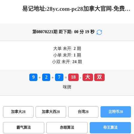
易记地址:28yc.com-pc28加拿大官网-免费在线预测网站
第
08070221
期 距下期:
00
分
19
秒
大单
未开:
2
期
小单
未开:
1
期
小双
未开:
24
期
9
2
7
18
大
双
+
+
=
-
咪牌
加拿大28
加拿大西28
台湾28
比特币28
霸气算法
赤眼算法
帝王算法