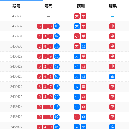
期号
号码
预测
结果
3466633
---
大
单
---
3466632
5
1
3
09
大
单
中
3466631
4
3
2
09
小
单
中
3466630
2
8
7
17
大
双
中
3466629
3
1
9
13
大
单
中
3466628
9
2
7
18
小
双
中
3466627
0
6
1
07
大
双
错
3466626
3
3
7
13
大
单
中
3466625
6
5
9
20
小
双
中
3466624
9
1
6
16
小
双
中
3466623
0
1
6
07
小
双
中
3466622
2
4
0
06
大
单
错