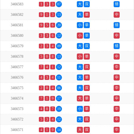
3466583
1
3
3
07
大
双
错
3466582
9
1
3
13
大
单
中
3466581
9
5
6
20
小
单
错
3466580
3
3
6
12
小
单
中
3466579
2
3
4
09
大
双
错
3466578
5
0
8
13
小
单
中
3466577
7
4
1
12
大
双
中
3466576
4
3
4
11
大
单
中
3466575
2
0
4
06
大
双
中
3466574
7
1
9
17
大
单
中
3466573
4
8
7
19
小
单
中
3466572
5
3
4
12
大
双
中
3466571
4
1
9
14
大
双
中