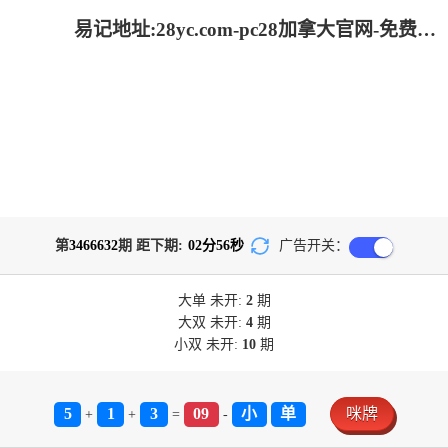
易记地址:28yc.com-pc28加拿大官网-免费在线预测网站
第
3466632
期 距下期:
02
分
56
秒
广告开关：
大单
未开:
2
期
大双
未开:
4
期
小双
未开:
10
期
5
1
3
09
小
单
咪牌
+
+
=
-