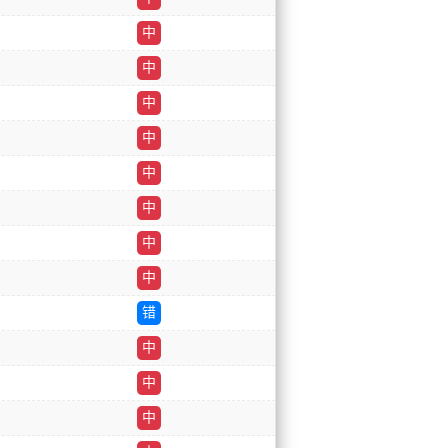
中
中
中
中
中
中
中
中
错
中
中
中