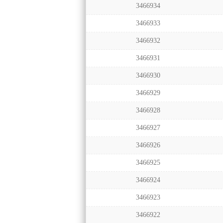
3466934
3466933
3466932
3466931
3466930
3466929
3466928
3466927
3466926
3466925
3466924
3466923
3466922