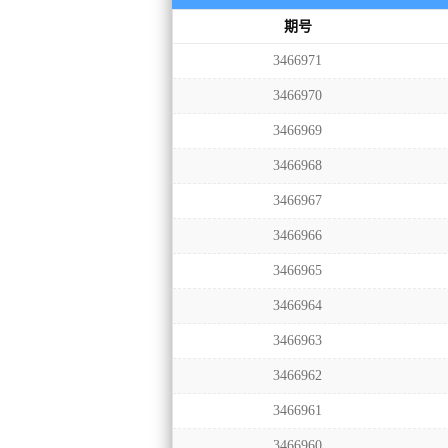
期号
3466971
3466970
3466969
3466968
3466967
3466966
3466965
3466964
3466963
3466962
3466961
3466960