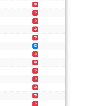
中
中
中
中
中
错
中
中
中
中
中
中
中