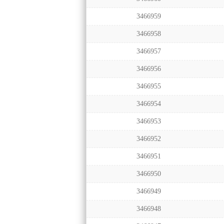
3466959
3466958
3466957
3466956
3466955
3466954
3466953
3466952
3466951
3466950
3466949
3466948