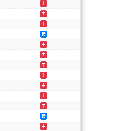
中
中
中
错
中
中
中
中
中
中
中
错
中