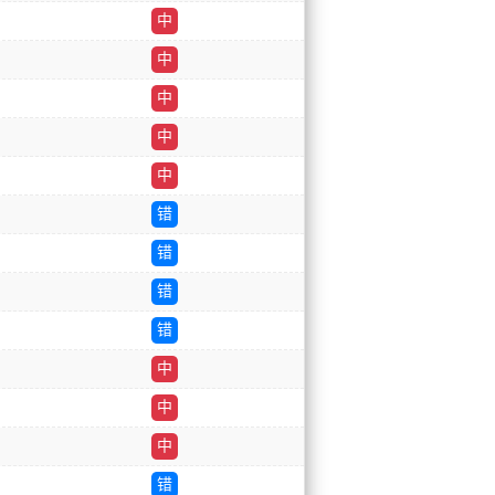
中
中
中
中
中
错
错
错
错
中
中
中
错