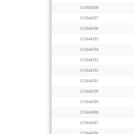
115044598
115044597
115044596
115044595
115044594
115044593
115044592
115044591
115044590
115044589
115044588
115044587
115044586