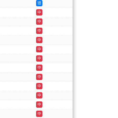
错
中
中
中
中
中
中
中
中
中
中
中
中